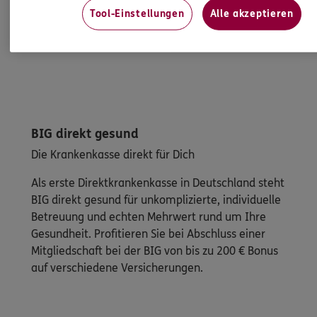
Tool-Einstellungen
Alle akzeptieren
BIG direkt gesund
Die Krankenkasse direkt für Dich
Als erste Direktkrankenkasse in Deutschland steht
BIG direkt gesund für unkomplizierte, individuelle
Betreuung und echten Mehrwert rund um Ihre
Gesundheit. Profitieren Sie bei Abschluss einer
Mitgliedschaft bei der BIG von bis zu 200 € Bonus
auf verschiedene Versicherungen.