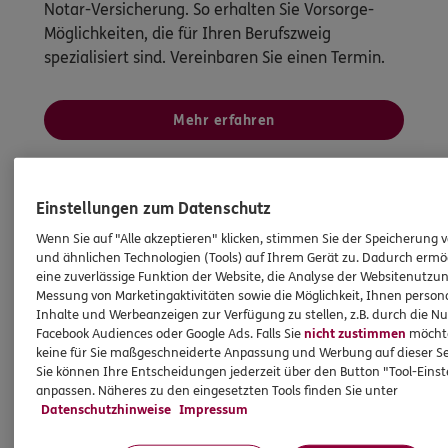
Notar-Versicherung. So erhalten Sie Vorsorge-
Möglichkeiten, die für Ihren Berufszweig
spezialisiert sind. Vereinbaren Sie einen Termin.
Mehr erfahren
Einstellungen zum Datenschutz
Wenn Sie auf "Alle akzeptieren" klicken, stimmen Sie der Speicherung 
und ähnlichen Technologien (Tools) auf Ihrem Gerät zu. Dadurch ermö
eine zuverlässige Funktion der Website, die Analyse der Websitenutzun
Messung von Marketingaktivitäten sowie die Möglichkeit, Ihnen persona
Inhalte und Werbeanzeigen zur Verfügung zu stellen, z.B. durch die N
Facebook Audiences oder Google Ads. Falls Sie
nicht zustimmen
möchten
keine für Sie maßgeschneiderte Anpassung und Werbung auf dieser Se
Sie können Ihre Entscheidungen jederzeit über den Button "Tool-Eins
anpassen. Näheres zu den eingesetzten Tools finden Sie unter
Datenschutzhinweise
Impressum