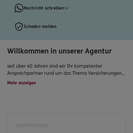
Nachricht schreiben
Schaden melden
Willkommen in unserer Agentur
seit über 40 Jahren sind wir Ihr kompetenter
Ansprechpartner rund um das Thema Versicherungen.
Mehr anzeigen
Als langjähriger Partner ERGO bieten wir unseren
Kunden vielfältige marktorientierte Lösungen zu Top
Konditionen.
Wir stehen Ihnen für Ihre Anfragen jederzeit gerne zur
Verfügung.
BEWERTUNGEN