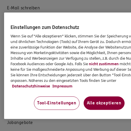
E-Mail schreiben
Schaden melden
Erstkontaktinformationen
Einstellungen zum Datenschutz
EU-Offenlegungsvereinbarung
Wenn Sie auf "Alle akzeptieren" klicken, stimmen Sie der Speicherung 
und ähnlichen Technologien (Tools) auf Ihrem Gerät zu. Dadurch ermö
Datenverarbeitung
eine zuverlässige Funktion der Website, die Analyse der Websitenutzun
Messung von Marketingaktivitäten sowie die Möglichkeit, Ihnen persona
Inhalte und Werbeanzeigen zur Verfügung zu stellen, z.B. durch die N
Das könnte Sie auch interessieren
Facebook Audiences oder Google Ads. Falls Sie
nicht zustimmen
möchten
keine für Sie maßgeschneiderte Anpassung und Werbung auf dieser Se
Sie können Ihre Entscheidungen jederzeit über den Button "Tool-Eins
Unsere Agentur
anpassen. Näheres zu den eingesetzten Tools finden Sie unter
Standorte
Datenschutzhinweise
Impressum
Kooperationspartner
Tool-Einstellungen
Alle akzeptieren
Teampartner
Erster Schwerpunkt
Jobangebote