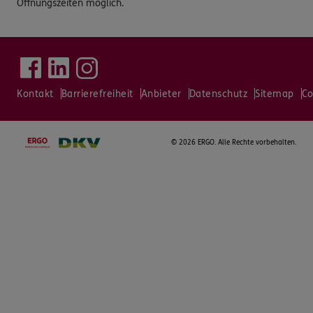
Öffnungszeiten möglich.
Kontakt
Barrierefreiheit
Anbieter
Datenschutz
Sitemap
Co
©
2026 ERGO. Alle Rechte vorbehalten.